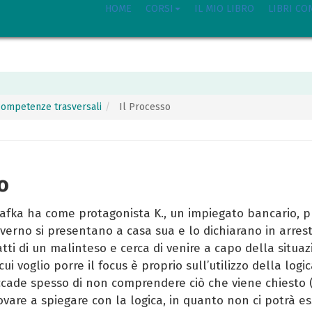
HOME
CORSI
IL MIO LIBRO
LIBRI CO
e competenze trasversali
Il Processo
o
 Kafka ha come protagonista K., un impiegato bancario, 
verno si presentano a casa sua e lo dichiarano in arrest
ratti di un malinteso e cerca di venire a capo della situaz
cui voglio porre il focus è proprio sull’utilizzo della log
Accade spesso di non comprendere ciò che viene chiesto (
provare a spiegare con la logica, in quanto non ci potr