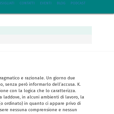
NSIGLIATI
CONTATTI
EVENTI
BLOG
PODCAST
pragmatico e razionale. Un giorno due
o, senza però informarlo dell’accusa. K.
ione con la logica che lo caratterizza.
ica laddove, in alcuni ambienti di lavoro, la
o ordinato) in quanto ci appare privo di
à essere nessuna comprensione e nessun