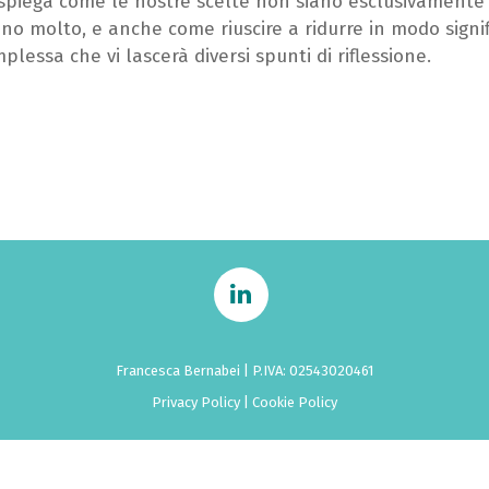
 spiega come le nostre scelte non siano esclusivament
no molto, e anche come riuscire a ridurre in modo signifi
lessa che vi lascerà diversi spunti di riflessione.
Francesca Bernabei | P.IVA: 02543020461
Privacy Policy
|
Cookie Policy