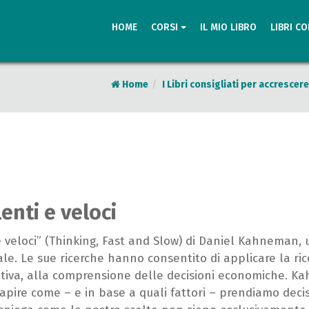
HOME
CORSI
IL MIO LIBRO
LIBRI CO
Home
I Libri consigliati per accresce
lenti e veloci
 e veloci” (Thinking, Fast and Slow) di Daniel Kahneman, 
. Le sue ricerche hanno consentito di applicare la rice
itiva, alla comprensione delle decisioni economiche. K
apire come – e in base a quali fattori – prendiamo decisi